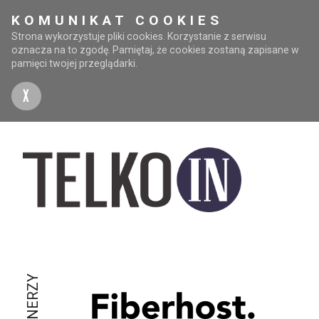
KOMUNIKAT COOKIES
Strona wykorzystuje pliki cookies. Korzystanie z serwisu
oznacza na to zgodę. Pamiętaj, że cookies zostaną zapisane w
pamięci twojej przeglądarki.
X
PARTNERZY