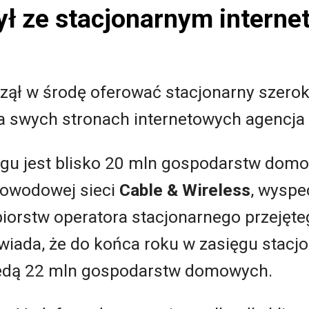
ł ze stacjonarnym intern
zął w środę oferować stacjonarny szer
 swych stronach internetowych agencja 
ięgu jest blisko 20 mln gospodarstw dom
łowodowej sieci
Cable & Wireless
, wyspe
biorstw operatora stacjonarnego przejęt
wiada, że do końca roku w zasięgu stacj
dą 22 mln gospodarstw domowych.