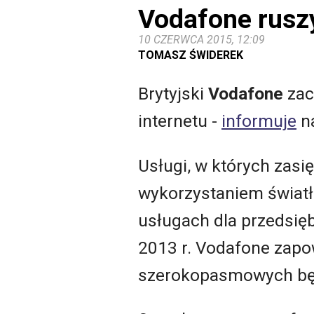
Vodafone ruszy
10 CZERWCA 2015, 12:09
TOMASZ ŚWIDEREK
Brytyjski
Vodafone
zac
internetu -
informuje
na
Usługi, w których zas
wykorzystaniem świat
usługach dla przedsię
2013 r. Vodafone zapo
szerokopasmowych bę