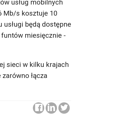
ntów usług mobilnych
6 Mb/s kosztuje 10
u usługi będą dostępne
 funtów miesięcznie -
 sieci w kilku krajach
e zarówno łącza