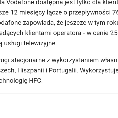
 Vodafone dostępna jest tylko dla klie
wsze 12 miesięcy łącze o przepływności 7
odafone zapowiada, że jeszcze w tym rok
dących klientami operatora - w cenie 25
ą usługi telewizyjne.
gi stacjonarne z wykorzystaniem własnej
ech, Hiszpanii i Portugalii. Wykorzystuj
echnologię HFC.