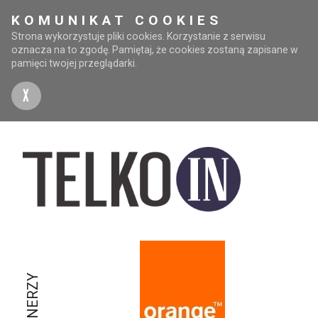
KOMUNIKAT COOKIES
Strona wykorzystuje pliki cookies. Korzystanie z serwisu
oznacza na to zgodę. Pamiętaj, że cookies zostaną zapisane w
pamięci twojej przeglądarki.
X
PARTNERZY