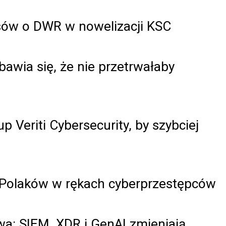
isów o DWR w nowelizacji KSC
awia się, że nie przetrwałaby
up Veriti Cybersecurity, by szybciej
 Polaków w rękach cyberprzestępców
a: SIEM, XDR i GenAI zmieniają