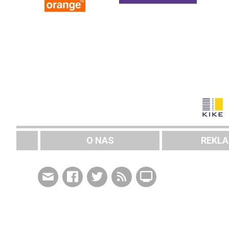
O NAS
REKL