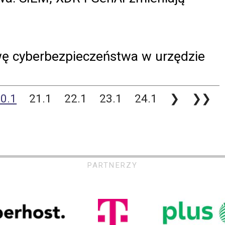
awę cyberbezpieczeństwa w urzędzie
0.1
21.1
22.1
23.1
24.1
❯
❯❯
PARTNERZY