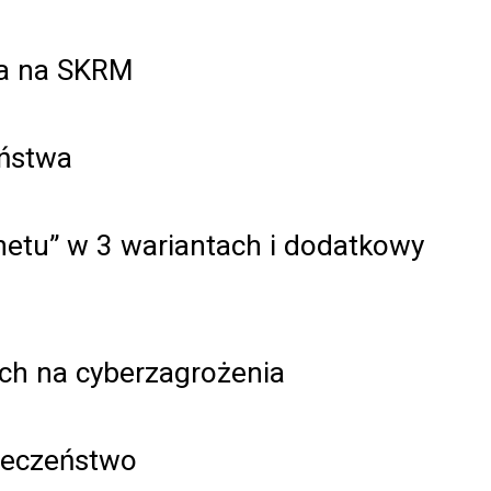
ła na SKRM
eństwa
netu” w 3 wariantach i dodatkowy
ych na cyberzagrożenia
ieczeństwo