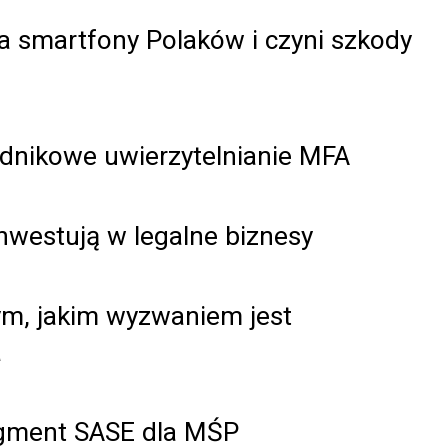
a smartfony Polaków i czyni szkody
adnikowe uwierzytelnianie MFA
nwestują w legalne biznesy
tym, jakim wyzwaniem jest
a
egment SASE dla MŚP