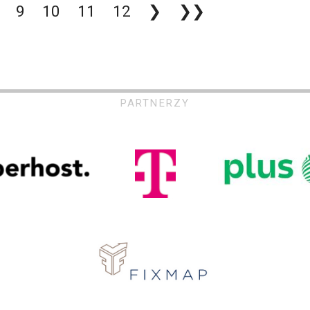
9
10
11
12
❯
❯❯
PARTNERZY