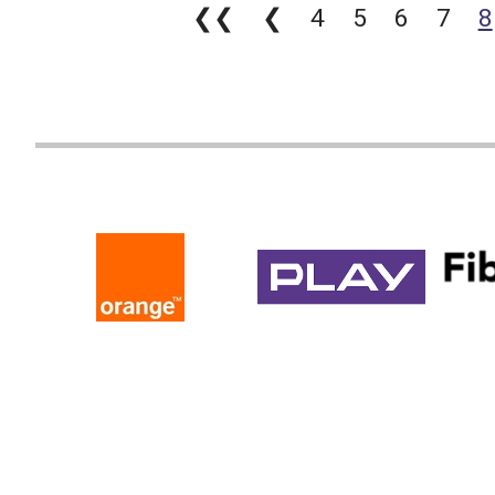
❮❮
❮
4
5
6
7
8