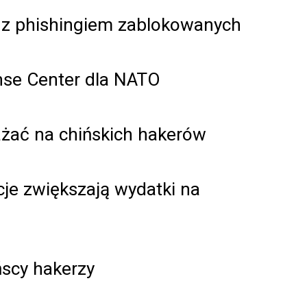
 z phishingiem zablokowanych
nse Center dla NATO
ażać na chińskich hakerów
acje zwiększają wydatki na
ańscy hakerzy