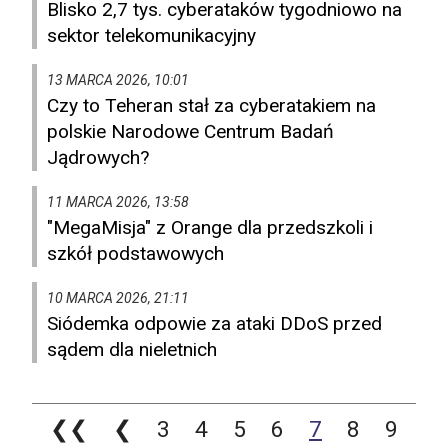
Blisko 2,7 tys. cyberataków tygodniowo na
sektor telekomunikacyjny
13 MARCA 2026, 10:01
Czy to Teheran stał za cyberatakiem na
polskie Narodowe Centrum Badań
Jądrowych?
11 MARCA 2026, 13:58
"MegaMisja" z Orange dla przedszkoli i
szkół podstawowych
10 MARCA 2026, 21:11
Siódemka odpowie za ataki DDoS przed
sądem dla nieletnich
❮❮
❮
3
4
5
6
7
8
9