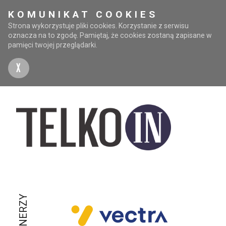
KOMUNIKAT COOKIES
Strona wykorzystuje pliki cookies. Korzystanie z serwisu
oznacza na to zgodę. Pamiętaj, że cookies zostaną zapisane w
pamięci twojej przeglądarki.
X
PARTNERZY