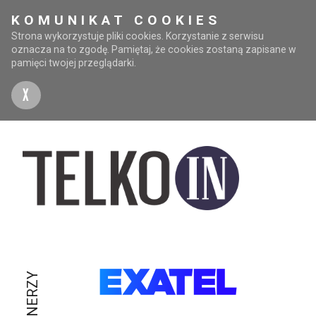
KOMUNIKAT COOKIES
Strona wykorzystuje pliki cookies. Korzystanie z serwisu
oznacza na to zgodę. Pamiętaj, że cookies zostaną zapisane w
pamięci twojej przeglądarki.
X
PARTNERZY