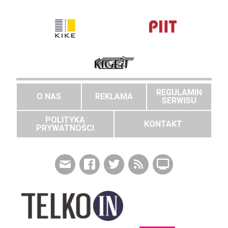
REGULAMIN
O NAS
REKLAMA
SERWISU
POLITYKA
KONTAKT
PRYWATNOŚCI