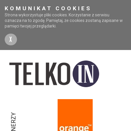
KOMUNIKAT COOKIES
Strona wykorzystuje pliki cookies. Korzystanie z serwisu
oznacza na to zgodę. Pamiętaj, że cookies zostaną zapisane w
pamięci twojej przeglądarki.
X
PARTNERZY