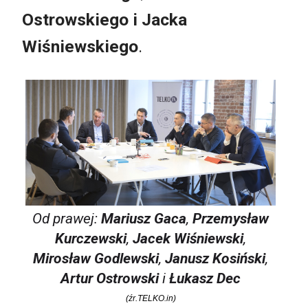
Ostrowskiego
i
Jacka
Wiśniewskiego
.
Od prawej:
Mariusz Gaca
,
Przemysław
Kurczewski
,
Jacek Wiśniewski
,
Mirosław Godlewski
,
Janusz Kosiński
,
Artur Ostrowski
i
Łukasz Dec
(źr.TELKO.in)