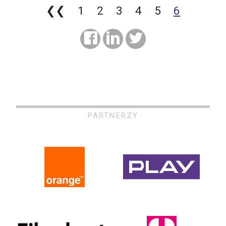
❮❮
1
2
3
4
5
6
PARTNERZY