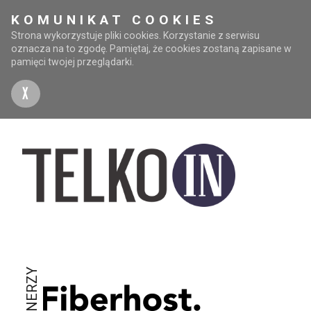
KOMUNIKAT COOKIES
Strona wykorzystuje pliki cookies. Korzystanie z serwisu
oznacza na to zgodę. Pamiętaj, że cookies zostaną zapisane w
pamięci twojej przeglądarki.
X
PARTNERZY