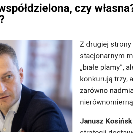
 współdzielona, czy własna
?
Z drugiej strony
stacjonarnym m
„białe plamy”, al
konkurują trzy, 
zarówno nadmiar 
nierównomierną 
Janusz Kosińsk
strategii dosta