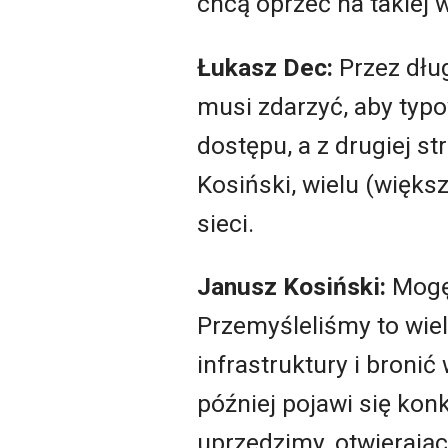
chcą oprzeć na takiej 
Łukasz Dec:
Przez dług
musi zdarzyć, aby typo
dostępu, a z drugiej s
Kosiński, wielu (więk
sieci.
Janusz Kosiński:
Mogę 
Przemyśleliśmy to wie
infrastruktury i broni
później pojawi się kon
uprzedzimy, otwierają