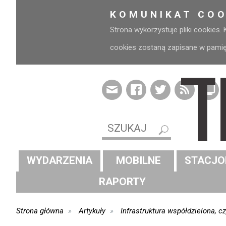
KOMUNIKAT COO
Strona wykorzystuje pliki cookies.
cookies zostaną zapisane w pamięci
WYDARZENIA
MOBILNE
STACJO
RAPORTY
Strona główna
Artykuły
Infrastruktura współdzielona, c