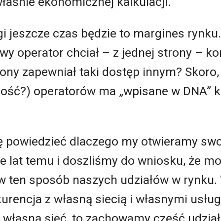
właśnie ekonomicznej kalkulacji.
i jeszcze czas będzie to margines rynku.
wy operator chciał – z jednej strony – k
trony zapewniał taki dostęp innym? Skoro
szość?) operatorów ma „wpisane w DNA” k
powiedzieć dlaczego my otwieramy swoj
le lat temu i doszliśmy do wniosku, że m
ć w ten sposób naszych udziałów w rynku.
kurencja z własną siecią i własnymi usług
c własną sieć, to zachowamy część udzia