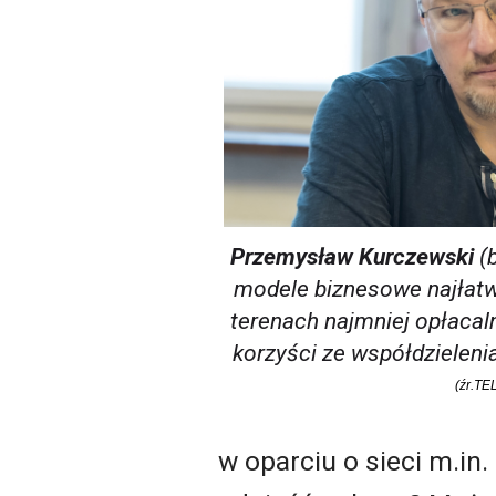
Przemysław Kurczewski
(b
modele biznesowe najłatw
terenach najmniej opłacal
korzyści ze współdzielenia
(źr.TE
w oparciu o sieci m.in.