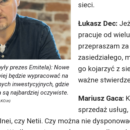
sieci.
Łukasz Dec:
Jeż
pracuje od wielu
przepraszam za 
zasiedziałego, 
yły prezes Emitela):
Nowe
go kojarzyć z sie
iej będzie wypracować na
ważne stwierdze
nych inwestycyjnych, gdzie
 są najbardziej oczywiste.
Mariusz Gaca:
K
LKO.in)
sprzedaż usług,
 Inei, czy Netii. Czy można nie dysponować