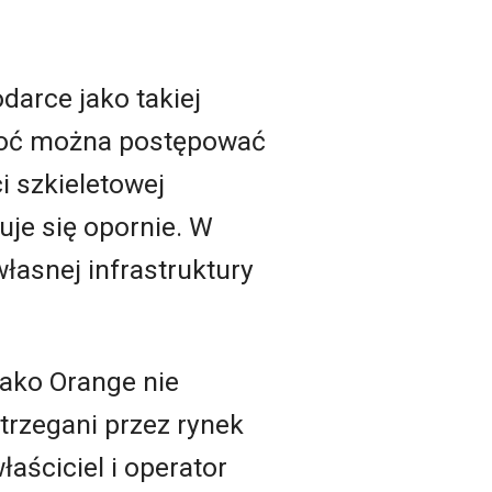
darce jako takiej
choć można postępować
i szkieletowej
uje się opornie. W
łasnej infrastruktury
ako Orange nie
rzegani przez rynek
łaściciel i operator