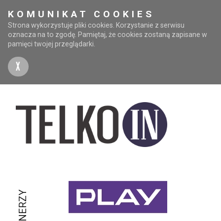
KOMUNIKAT COOKIES
Strona wykorzystuje pliki cookies. Korzystanie z serwisu
oznacza na to zgodę. Pamiętaj, że cookies zostaną zapisane w
pamięci twojej przeglądarki.
X
PARTNERZY