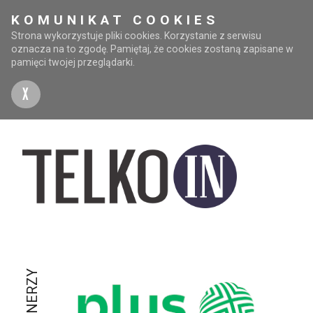
KOMUNIKAT COOKIES
Strona wykorzystuje pliki cookies. Korzystanie z serwisu
oznacza na to zgodę. Pamiętaj, że cookies zostaną zapisane w
pamięci twojej przeglądarki.
X
PARTNERZY