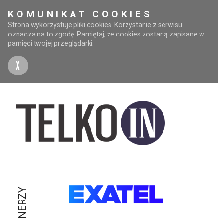
KOMUNIKAT COOKIES
Strona wykorzystuje pliki cookies. Korzystanie z serwisu
oznacza na to zgodę. Pamiętaj, że cookies zostaną zapisane w
pamięci twojej przeglądarki.
X
PARTNERZY