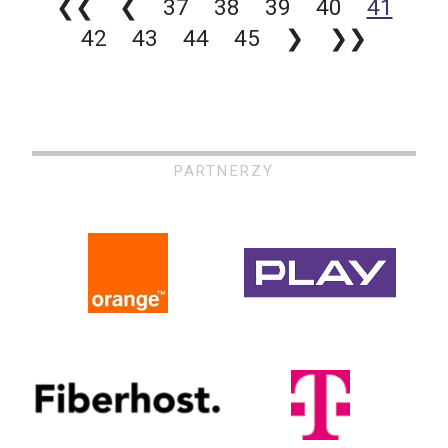
❮❮
❮
37
38
39
40
41
42
43
44
45
❯
❯❯
PARTNERZY