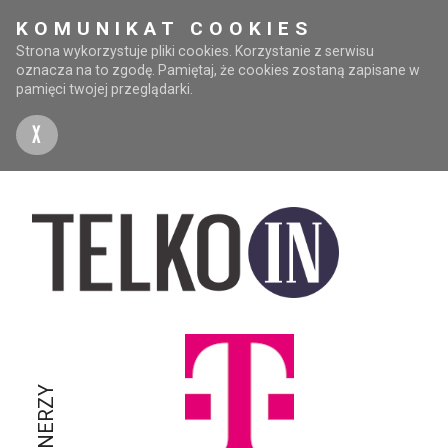
KOMUNIKAT COOKIES
Strona wykorzystuje pliki cookies. Korzystanie z serwisu
oznacza na to zgodę. Pamiętaj, że cookies zostaną zapisane w
pamięci twojej przeglądarki.
X
PARTNERZY