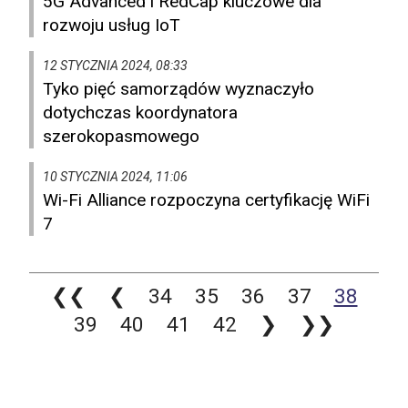
5G Advanced i RedCap kluczowe dla
rozwoju usług IoT
12 STYCZNIA 2024, 08:33
Tyko pięć samorządów wyznaczyło
dotychczas koordynatora
szerokopasmowego
10 STYCZNIA 2024, 11:06
Wi-Fi Alliance rozpoczyna certyfikację WiFi
7
❮❮
❮
34
35
36
37
38
39
40
41
42
❯
❯❯