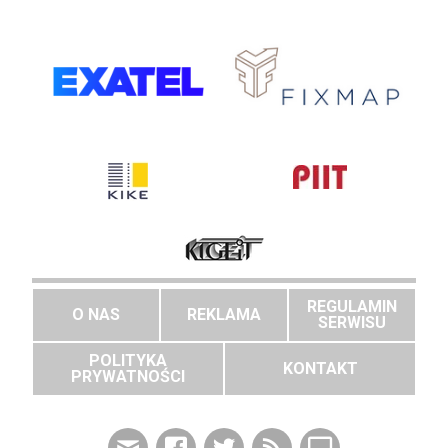
REGULAMIN
O NAS
REKLAMA
SERWISU
POLITYKA
KONTAKT
PRYWATNOŚCI