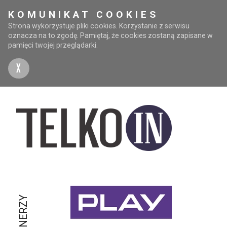
KOMUNIKAT COOKIES
Strona wykorzystuje pliki cookies. Korzystanie z serwisu
oznacza na to zgodę. Pamiętaj, że cookies zostaną zapisane w
pamięci twojej przeglądarki.
X
PARTNERZY