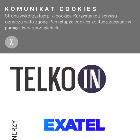
KOMUNIKAT COOKIES
Strona wykorzystuje pliki cookies. Korzystanie z serwisu
oznacza na to zgodę. Pamiętaj, że cookies zostaną zapisane w
pamięci twojej przeglądarki.
X
PARTNERZY