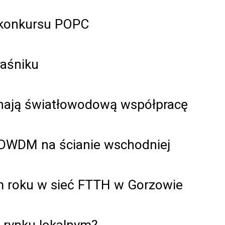
 konkursu POPC
aśniku
ynają światłowodową współpracę
i DWDM na ścianie wschodniej
ym roku w sieć FTTH w Gorzowie
 rynku lokalnym?