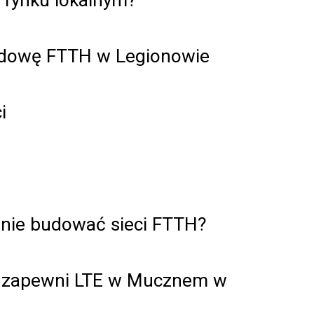
budowę FTTH w Legionowie
i
ólnie budować sieci FTTH?
i zapewni LTE w Mucznem w