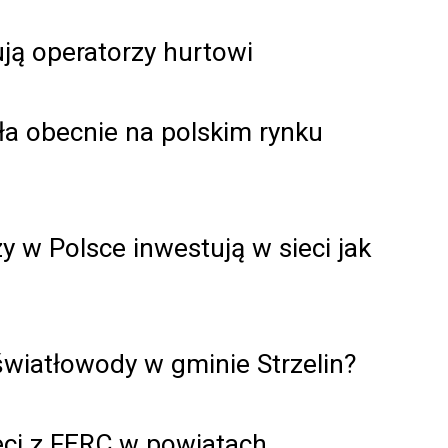
ją operatorzy hurtowi
ła obecnie na polskim rynku
y w Polsce inwestują w sieci jak
światłowody w gminie Strzelin?
eci z FERC w powiatach