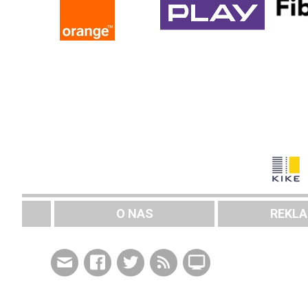
O NAS
REKL