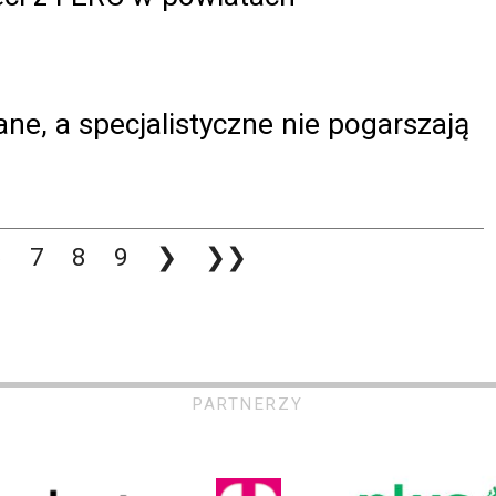
ne, a specjalistyczne nie pogarszają
6
7
8
9
❯
❯❯
PARTNERZY