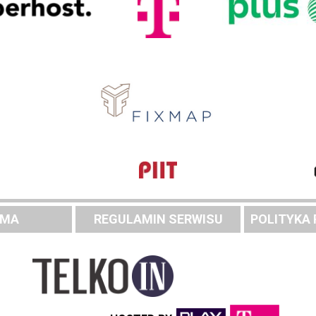
AMA
REGULAMIN SERWISU
POLITYKA