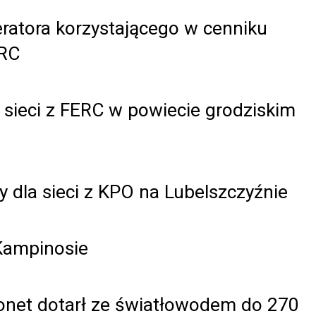
peratora korzystającego w cenniku
ERC
 sieci z FERC w powiecie grodziskim
 dla sieci z KPO na Lubelszczyźnie
Kampinosie
onet dotarł ze światłowodem do 270