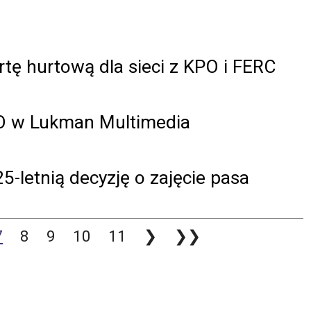
tę hurtową dla sieci z KPO i FERC
EO w Lukman Multimedia
5-letnią decyzję o zajęcie pasa
7
8
9
10
11
❯
❯❯