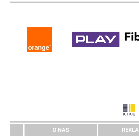
O NAS
REKL