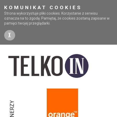
KOMUNIKAT COOKIES
Strona wykorzystuje pliki cookies. Korzystanie z serwisu
oznacza na to zgodę. Pamiętaj, że cookies zostaną zapisane w
pamięci twojej przeglądarki.
X
PARTNERZY