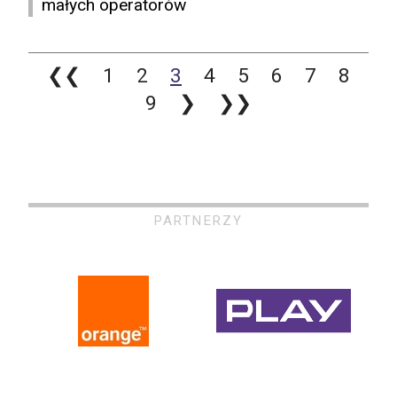
małych operatorów
❮❮
1
2
3
4
5
6
7
8
9
❯
❯❯
PARTNERZY