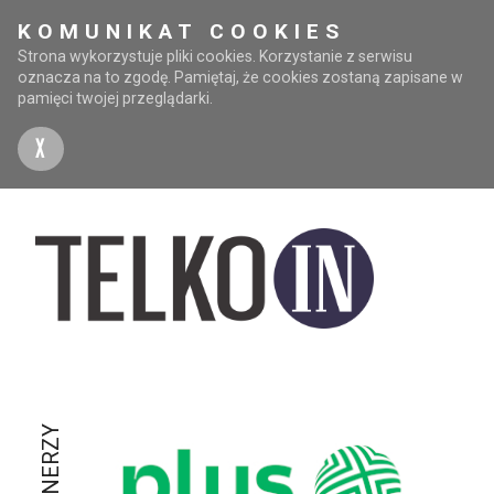
KOMUNIKAT COOKIES
Strona wykorzystuje pliki cookies. Korzystanie z serwisu
oznacza na to zgodę. Pamiętaj, że cookies zostaną zapisane w
pamięci twojej przeglądarki.
X
PARTNERZY