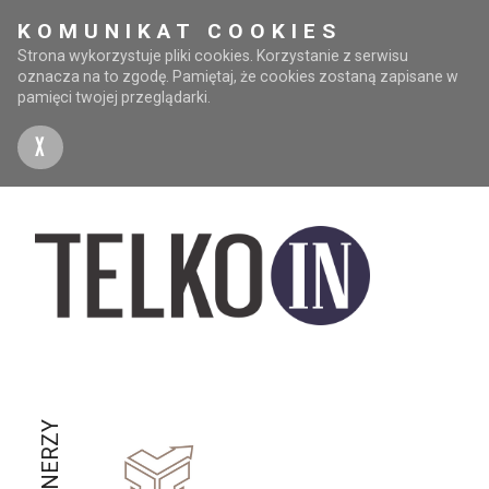
KOMUNIKAT COOKIES
Strona wykorzystuje pliki cookies. Korzystanie z serwisu
oznacza na to zgodę. Pamiętaj, że cookies zostaną zapisane w
pamięci twojej przeglądarki.
X
PARTNERZY