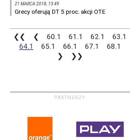
21 MARCA 2018, 13:49
Grecy oferują DT 5 proc. akcji OTE
❮❮
❮
60.1
61.1
62.1
63.1
64.1
65.1
66.1
67.1
68.1
❯
❯❯
PARTNERZY