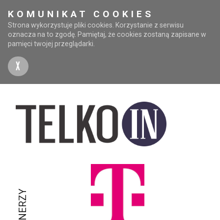
KOMUNIKAT COOKIES
Strona wykorzystuje pliki cookies. Korzystanie z serwisu
oznacza na to zgodę. Pamiętaj, że cookies zostaną zapisane w
pamięci twojej przeglądarki.
X
PARTNERZY