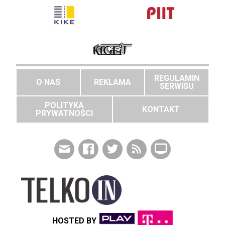
REGULAMIN
O NAS
REKLAMA
SERWISU
POLITYKA
KONTAKT
PRYWATNOŚCI
HOSTED BY