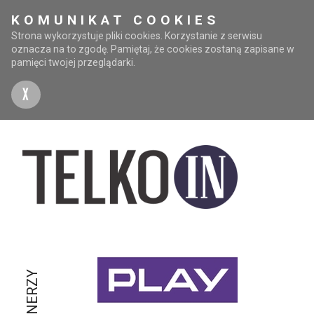
KOMUNIKAT COOKIES
Strona wykorzystuje pliki cookies. Korzystanie z serwisu
oznacza na to zgodę. Pamiętaj, że cookies zostaną zapisane w
pamięci twojej przeglądarki.
X
PARTNERZY