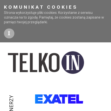
KOMUNIKAT COOKIES
Strona wykorzystuje pliki cookies. Korzystanie z serwisu
oznacza na to zgodę. Pamiętaj, że cookies zostaną zapisane w
pamięci twojej przeglądarki.
X
PARTNERZY