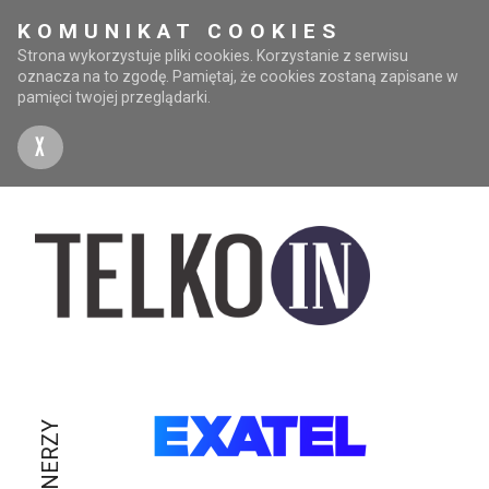
KOMUNIKAT COOKIES
Strona wykorzystuje pliki cookies. Korzystanie z serwisu
oznacza na to zgodę. Pamiętaj, że cookies zostaną zapisane w
pamięci twojej przeglądarki.
X
PARTNERZY