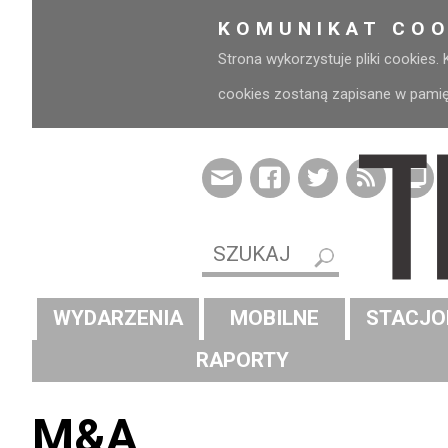
KOMUNIKAT COO
Strona wykorzystuje pliki cookies.
cookies zostaną zapisane w pamięci
WYDARZENIA
MOBILNE
STACJO
RAPORTY
M&A