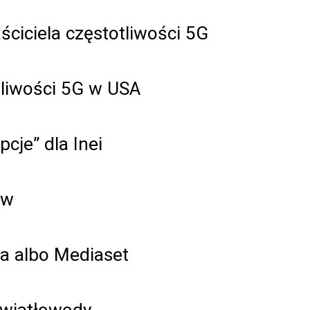
ściciela częstotliwości 5G
tliwości 5G w USA
cje” dla Inei
ów
ia albo Mediaset
światłowody