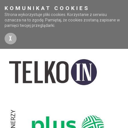
KOMUNIKAT COOKIES
Strona wykorzystuje pliki cookies. Korzystanie z serwisu
oznacza na to zgodę. Pamiętaj, że cookies zostaną zapisane w
pamięci twojej przeglądarki.
X
PARTNERZY