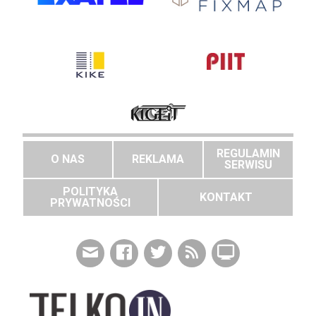
REGULAMIN
O NAS
REKLAMA
SERWISU
POLITYKA
KONTAKT
PRYWATNOŚCI