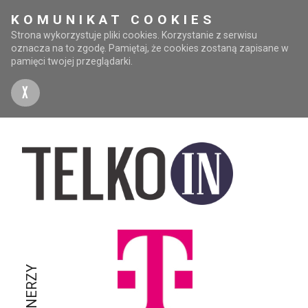
KOMUNIKAT COOKIES
Strona wykorzystuje pliki cookies. Korzystanie z serwisu
oznacza na to zgodę. Pamiętaj, że cookies zostaną zapisane w
pamięci twojej przeglądarki.
X
PARTNERZY