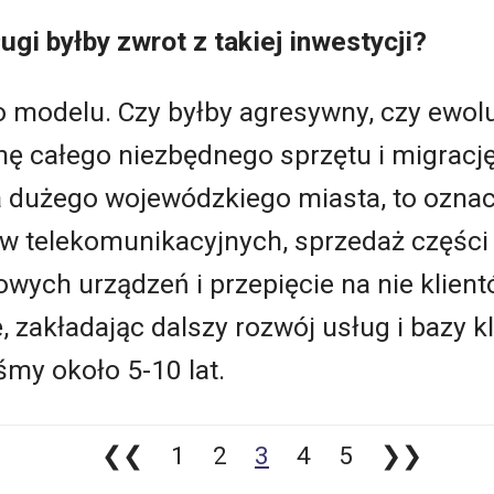
ugi byłby zwrot z takiej inwestycji?
go modelu. Czy byłby agresywny, czy ewol
ę całego niezbędnego sprzętu i migrację
a dużego wojewódzkiego miasta, to ozna
tów telekomunikacyjnych, sprzedaż częśc
wych urządzeń i przepięcie na nie klien
 zakładając dalszy rozwój usług i bazy kli
śmy około 5-10 lat.
❮❮
1
2
3
4
5
❯❯