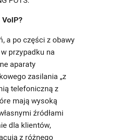
NG POTS.
d VoIP?
, a po części z obawy
j w przypadku na
jne aparaty
kowego zasilania „z
nią telefoniczną z
tóre mają wysoką
 własnymi źródłami
e dla klientów,
racują z różnego