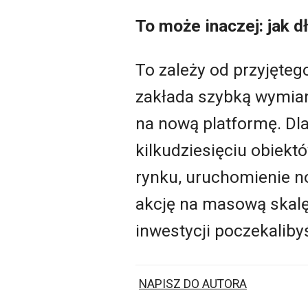
To może inaczej: jak dł
To zależy od przyjęte
zakłada szybką wymian
na nową platformę. Dl
kilkudziesięciu obiek
rynku, uruchomienie no
akcję na masową skalę,
inwestycji poczekaliby
NAPISZ DO AUTORA