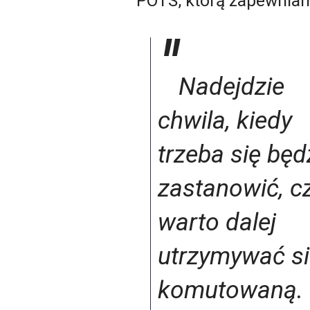
POTS, którą zapewnia
Nadejdzie
chwila, kiedy
trzeba się będ
zastanowić, c
warto dalej
utrzymywać s
komutowaną.