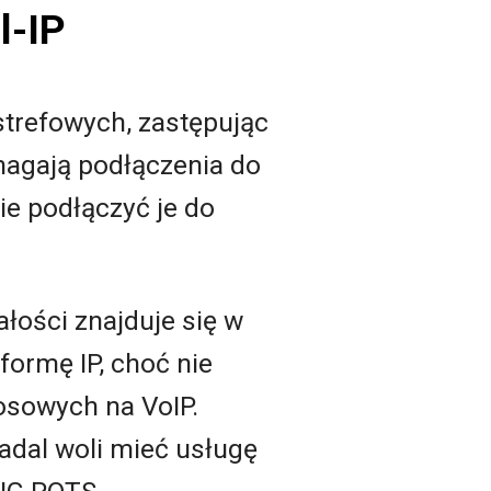
l-IP
strefowych, zastępując
ymagają podłączenia do
e podłączyć je do
ości znajduje się w
formę IP, choć nie
osowych na VoIP.
adal woli mieć usługę