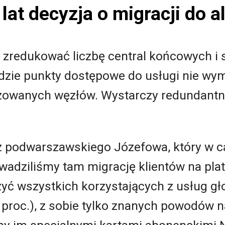
lat decyzja o migracji do al
 zredukować liczbę central końcowych i 
 gdzie punkty dostępowe do usługi nie w
izowanych węzłów. Wystarczy redundantni
podwarszawskiego Józefowa, który w cał
adziliśmy tam migrację klientów na plat
zyć wszystkich korzystających z usług gł
 proc.), z sobie tylko znanych powodów n