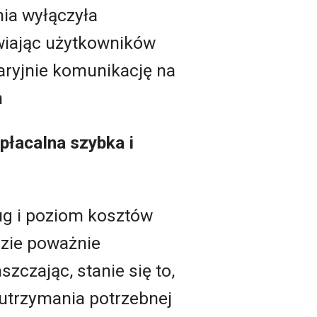
nia wyłączyła
wiając użytkowników
ryjnie komunikację na
h
płacalna szybka i
ug i poziom kosztów
ędzie poważnie
czając, stanie się to,
 utrzymania potrzebnej