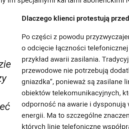
my im specjalnymi kartami abonenckimi 
Dlaczego klienci protestują prze
Po części z powodu przyzwyczajeń
o odcięcie łączności telefoniczne
przykład awarii zasilania. Tradycy
zie
przewodowe nie potrzebują dodat
zy
gniazdka”, ponieważ są zasilane li
obiektów telekomunikacyjnych, k
odporność na awarie i dysponują
ieć
energii. Ma to szczególne znaczeni
których linie telefoniczne współp