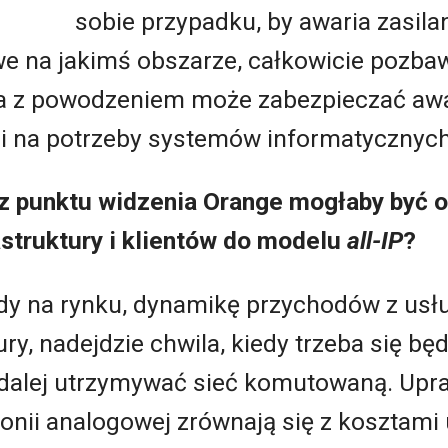
sobie przypadku, by awaria zasila
we na jakimś obszarze, całkowicie pozba
na z powodzeniem może zabezpieczać awa
 i na potrzeby systemów informatycznyc
 z punktu widzenia Orange mogłaby być o
struktury i klientów do modelu
all-IP
?
dy na rynku, dynamikę przychodów z usł
ury, nadejdzie chwila, kiedy trzeba się b
dalej utrzymywać sieć komutowaną. Uprasz
fonii analogowej zrównają się z kosztami