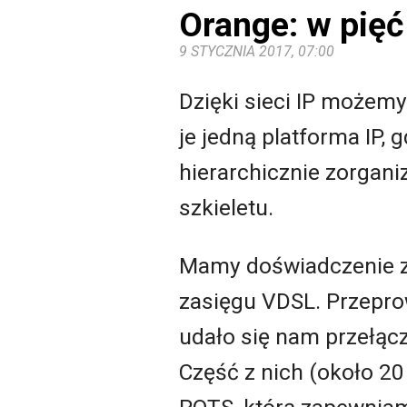
Orange: w pięć 
9 STYCZNIA 2017, 07:00
Dzięki sieci IP możemy
je jedną platforma IP,
hierarchicznie zorgan
szkieletu.
Mamy doświadczenie z 
zasięgu VDSL. Przeprow
udało się nam przełąc
Część z nich (około 20