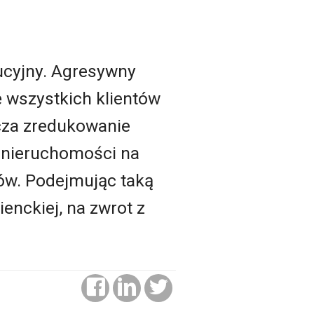
ucyjny. Agresywny
 wszystkich klientów
cza zredukowanie
i nieruchomości na
tów. Podejmując taką
enckiej, na zwrot z