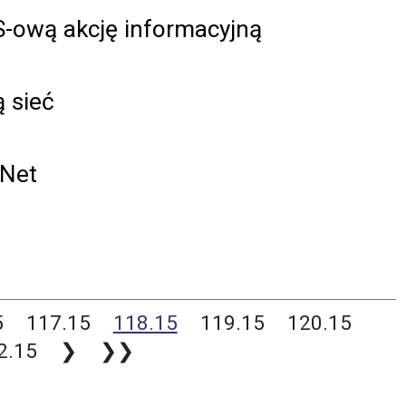
S-ową akcję informacyjną
ą sieć
-Net
5
117.15
118.15
119.15
120.15
2.15
❯
❯❯