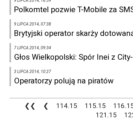
9 LIPCA 2014, 16:59
Polkomtel pozwie T-Mobile za SM
9 LIPCA 2014, 07:38
Brytyjski operator skarży dotowan
7 LIPCA 2014, 09:34
Głos Wielkopolski: Spór Inei z City
3 LIPCA 2014, 10:27
Operatorzy polują na piratów
❮❮
❮
114.15
115.15
116.1
121.15
12