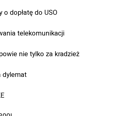
y o dopłatę do USO
wania telekomunikacji
dpowie nie tylko za kradzież
a dylemat
KE
800!