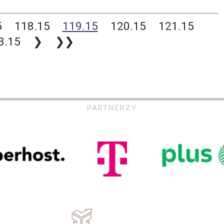
5
118.15
119.15
120.15
121.15
3.15
❯
❯❯
PARTNERZY