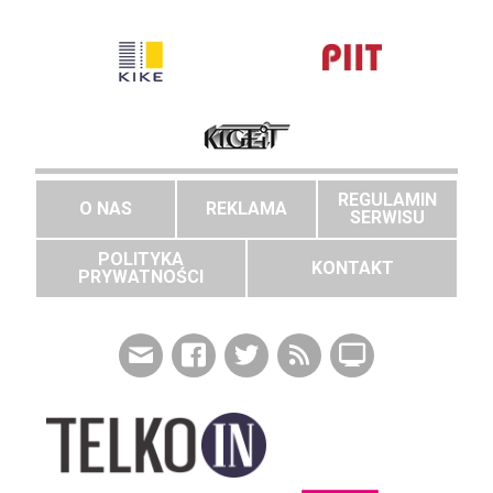
REGULAMIN
O NAS
REKLAMA
SERWISU
POLITYKA
KONTAKT
PRYWATNOŚCI