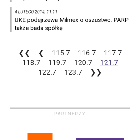
4 LUTEGO 2014, 11:11
UKE podejrzewa Milmex o oszustwo. PARP
także bada spółkę
❮❮
❮
115.7
116.7
117.7
118.7
119.7
120.7
121.7
122.7
123.7
❯❯
PARTNERZY