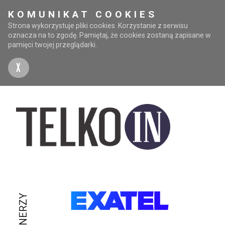
KOMUNIKAT COOKIES
Strona wykorzystuje pliki cookies. Korzystanie z serwisu
oznacza na to zgodę. Pamiętaj, że cookies zostaną zapisane w
pamięci twojej przeglądarki.
X
PARTNERZY