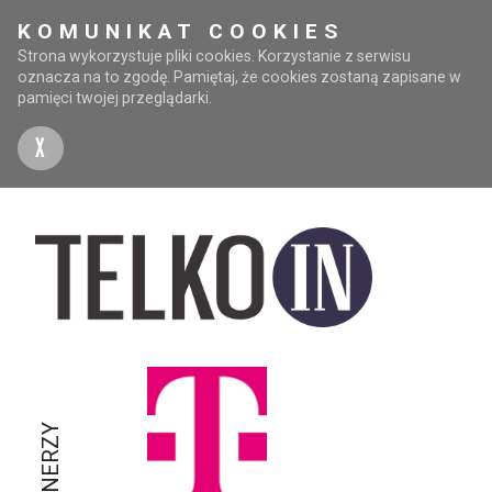
KOMUNIKAT COOKIES
Strona wykorzystuje pliki cookies. Korzystanie z serwisu
oznacza na to zgodę. Pamiętaj, że cookies zostaną zapisane w
pamięci twojej przeglądarki.
X
PARTNERZY