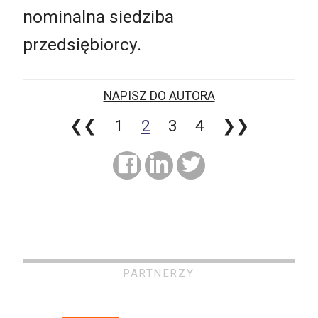
nominalna siedziba
przedsiębiorcy.
NAPISZ DO AUTORA
❮❮
1
2
3
4
❯❯
PARTNERZY