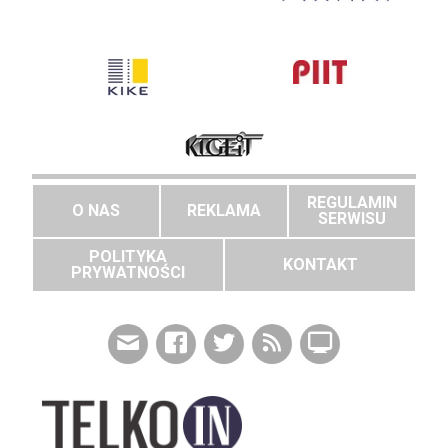
REGULAMIN
O NAS
REKLAMA
SERWISU
POLITYKA
KONTAKT
PRYWATNOŚCI