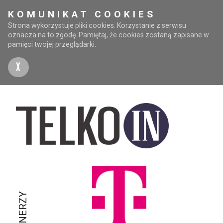
KOMUNIKAT COOKIES
Strona wykorzystuje pliki cookies. Korzystanie z serwisu
oznacza na to zgodę. Pamiętaj, że cookies zostaną zapisane w
pamięci twojej przeglądarki.
X
PARTNERZY