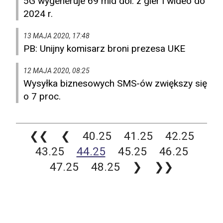
5G wygeneruje 69 mld dol. z gier i wideo do
2024 r.
13 MAJA 2020, 17:48
PB: Unijny komisarz broni prezesa UKE
12 MAJA 2020, 08:25
Wysyłka biznesowych SMS-ów zwiększy się
o 7 proc.
❮❮
❮
40.25
41.25
42.25
43.25
44.25
45.25
46.25
47.25
48.25
❯
❯❯