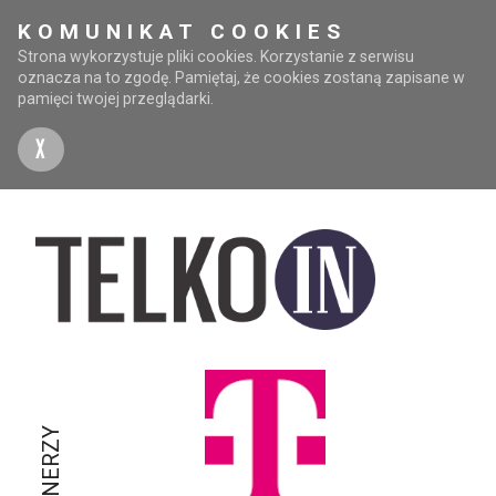
KOMUNIKAT COOKIES
Strona wykorzystuje pliki cookies. Korzystanie z serwisu
oznacza na to zgodę. Pamiętaj, że cookies zostaną zapisane w
pamięci twojej przeglądarki.
X
PARTNERZY