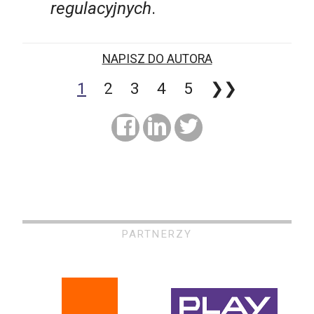
regulacyjnych
.
NAPISZ DO AUTORA
1
2
3
4
5
❯❯
PARTNERZY