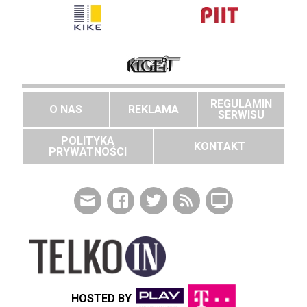
REGULAMIN
O NAS
REKLAMA
SERWISU
POLITYKA
KONTAKT
PRYWATNOŚCI
HOSTED BY