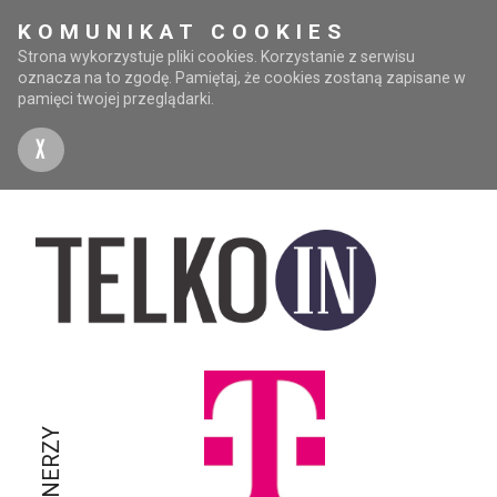
KOMUNIKAT COOKIES
Strona wykorzystuje pliki cookies. Korzystanie z serwisu
oznacza na to zgodę. Pamiętaj, że cookies zostaną zapisane w
pamięci twojej przeglądarki.
X
PARTNERZY