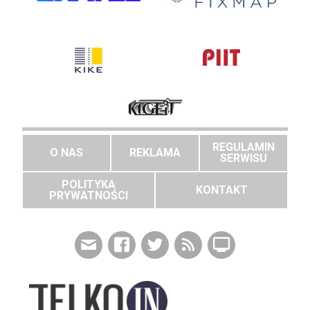
REGULAMIN
O NAS
REKLAMA
SERWISU
POLITYKA
KONTAKT
PRYWATNOŚCI