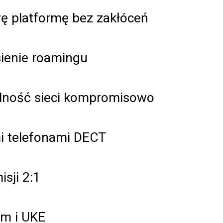
 platformę bez zakłóceń
sienie roamingu
alność sieci kompromisowo
i telefonami DECT
isji 2:1
om i UKE