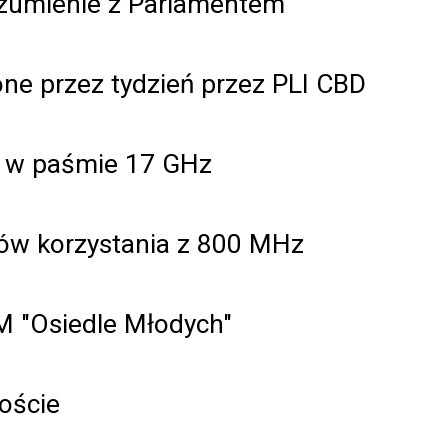
ozumienie z Parlamentem
one przez tydzień przez PLI CBD
ch w paśmie 17 GHz
tów korzystania z 800 MHz
SM "Osiedle Młodych"
oście