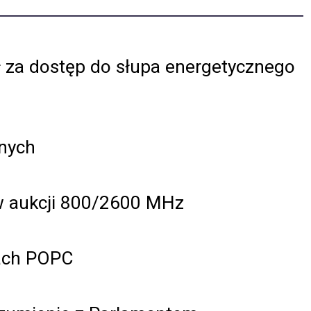
ł za dostęp do słupa energetycznego
lnych
h w aukcji 800/2600 MHz
iach POPC