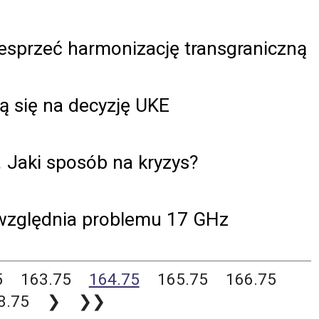
esprzeć harmonizację transgraniczną
ą się na decyzję UKE
 Jaki sposób na kryzys?
uwzględnia problemu 17 GHz
5
163.75
164.75
165.75
166.75
8.75
❯
❯❯