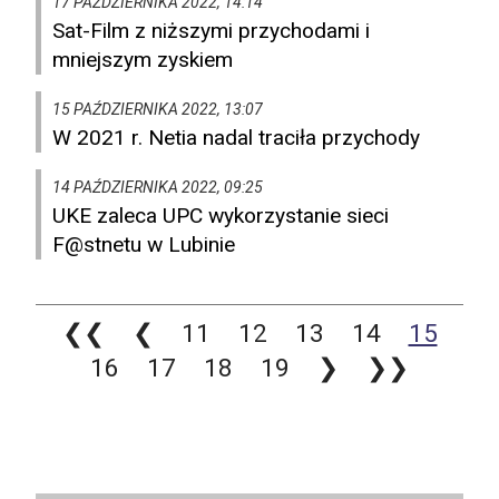
17 PAŹDZIERNIKA 2022, 14:14
Sat-Film z niższymi przychodami i
mniejszym zyskiem
15 PAŹDZIERNIKA 2022, 13:07
W 2021 r. Netia nadal traciła przychody
14 PAŹDZIERNIKA 2022, 09:25
UKE zaleca UPC wykorzystanie sieci
F@stnetu w Lubinie
❮❮
❮
11
12
13
14
15
16
17
18
19
❯
❯❯