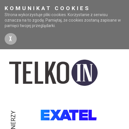
KOMUNIKAT COOKIES
Strona wykorzystuje pliki cookies. Korzystanie z serwisu
oznacza na to zgodę. Pamiętaj, że cookies zostaną zapisane w
pamięci twojej przeglądarki.
X
PARTNERZY