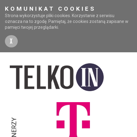
KOMUNIKAT COOKIES
Strona wykorzystuje pliki cookies. Korzystanie z serwisu
oznacza na to zgodę. Pamiętaj, że cookies zostaną zapisane w
pamięci twojej przeglądarki.
X
PARTNERZY