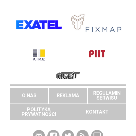
REGULAMIN
O NAS
REKLAMA
SERWISU
POLITYKA
KONTAKT
PRYWATNOŚCI