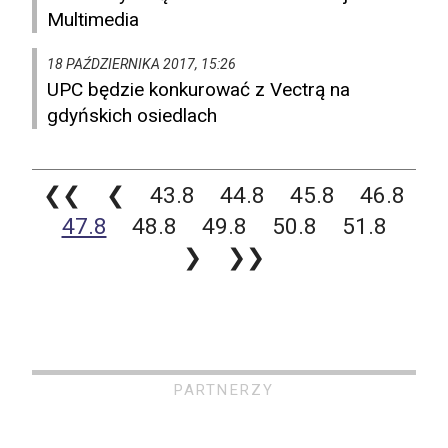
Multimedia
18 PAŹDZIERNIKA 2017, 15:26
UPC będzie konkurować z Vectrą na
gdyńskich osiedlach
❮❮
❮
43.8
44.8
45.8
46.8
47.8
48.8
49.8
50.8
51.8
❯
❯❯
PARTNERZY