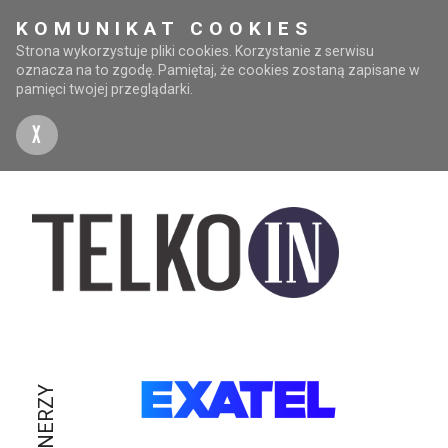
KOMUNIKAT COOKIES
Strona wykorzystuje pliki cookies. Korzystanie z serwisu
oznacza na to zgodę. Pamiętaj, że cookies zostaną zapisane w
pamięci twojej przeglądarki.
X
PARTNERZY