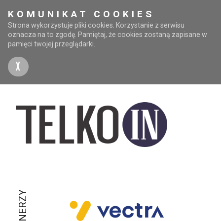
KOMUNIKAT COOKIES
Strona wykorzystuje pliki cookies. Korzystanie z serwisu
oznacza na to zgodę. Pamiętaj, że cookies zostaną zapisane w
pamięci twojej przeglądarki.
X
PARTNERZY