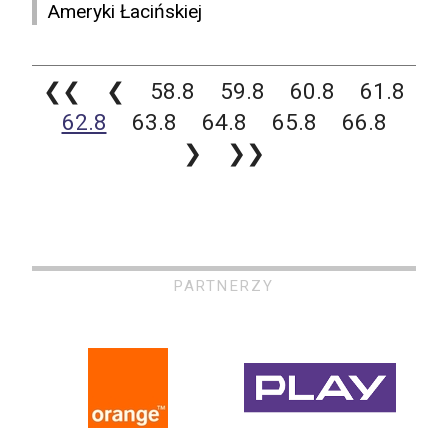
Ameryki Łacińskiej
❮❮
❮
58.8
59.8
60.8
61.8
62.8
63.8
64.8
65.8
66.8
❯
❯❯
PARTNERZY