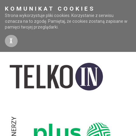
KOMUNIKAT COOKIES
Strona wykorzystuje pliki cookies. Korzystanie z serwisu
oznacza na to zgodę. Pamiętaj, że cookies zostaną zapisane w
pamięci twojej przeglądarki.
X
PARTNERZY