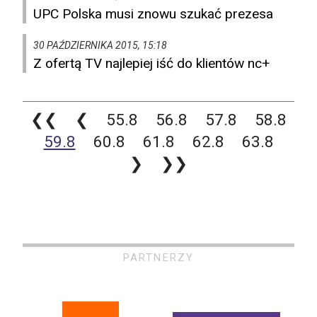
UPC Polska musi znowu szukać prezesa
30 PAŹDZIERNIKA 2015, 15:18
Z ofertą TV najlepiej iść do klientów nc+
❮❮
❮
55.8
56.8
57.8
58.8
59.8
60.8
61.8
62.8
63.8
❯
❯❯
PARTNERZY