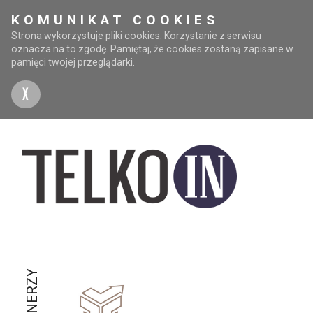
KOMUNIKAT COOKIES
Strona wykorzystuje pliki cookies. Korzystanie z serwisu
oznacza na to zgodę. Pamiętaj, że cookies zostaną zapisane w
pamięci twojej przeglądarki.
X
PARTNERZY