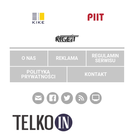
REGULAMIN
O NAS
REKLAMA
SERWISU
POLITYKA
KONTAKT
PRYWATNOŚCI