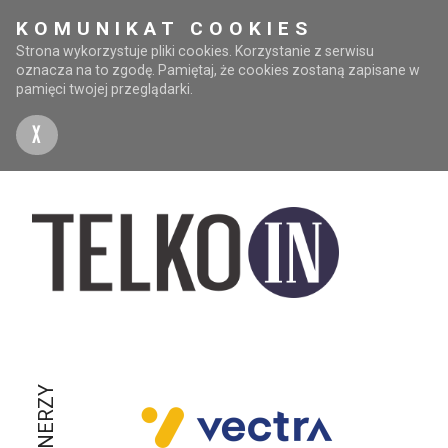
KOMUNIKAT COOKIES
Strona wykorzystuje pliki cookies. Korzystanie z serwisu
oznacza na to zgodę. Pamiętaj, że cookies zostaną zapisane w
pamięci twojej przeglądarki.
X
PARTNERZY