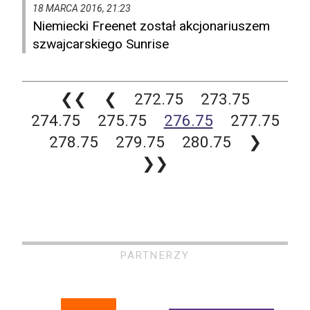
18 MARCA 2016, 21:23
Niemiecki Freenet został akcjonariuszem
szwajcarskiego Sunrise
❮❮
❮
272.75
273.75
274.75
275.75
276.75
277.75
278.75
279.75
280.75
❯
❯❯
PARTNERZY