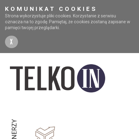
KOMUNIKAT COOKIES
Strona wykorzystuje pliki cookies. Korzystanie z serwisu
oznacza na to zgodę. Pamiętaj, że cookies zostaną zapisane w
pamięci twojej przeglądarki.
X
PARTNERZY