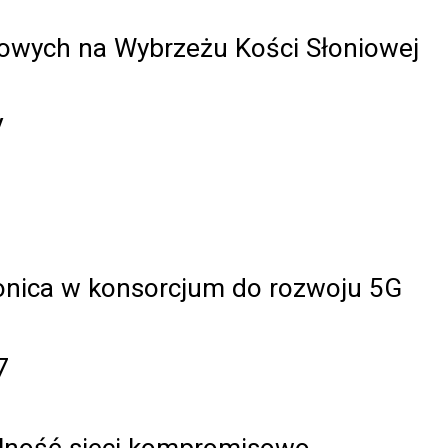
kowych na Wybrzeżu Kości Słoniowej
V
fonica w konsorcjum do rozwoju 5G
7
alność sieci kompromisowo