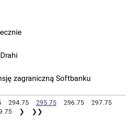
ecznie
 Drahi
sję zagraniczną Softbanku
5
294.75
295.75
296.75
297.75
9.75
❯
❯❯