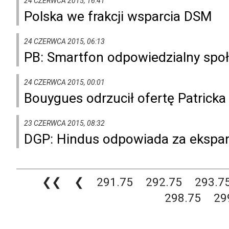
24 CZERWCA 2015, 16:41
Polska we frakcji wsparcia DSM
24 CZERWCA 2015, 06:13
PB: Smartfon odpowiedzialny społ
24 CZERWCA 2015, 00:01
Bouygues odrzucił ofertę Patricka
23 CZERWCA 2015, 08:32
DGP: Hindus odpowiada za ekspan
❮❮
❮
291.75
292.75
293.7
298.75
29