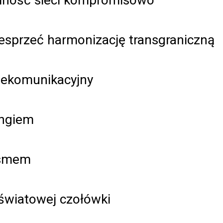
esprzeć harmonizację transgraniczną
lekomunikacyjny
ungiem
asmem
 światowej czołówki