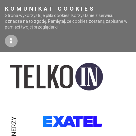
KOMUNIKAT COOKIES
Strona wykorzystuje pliki cookies. Korzystanie z serwisu
oznacza na to zgodę. Pamiętaj, że cookies zostaną zapisane w
pamięci twojej przeglądarki.
X
PARTNERZY