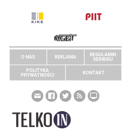
REGULAMIN
O NAS
REKLAMA
SERWISU
POLITYKA
KONTAKT
PRYWATNOŚCI