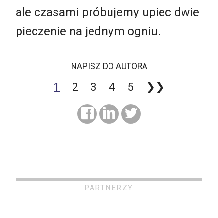
ale czasami próbujemy upiec dwie
pieczenie na jednym ogniu.
NAPISZ DO AUTORA
1
2
3
4
5
❯❯
PARTNERZY