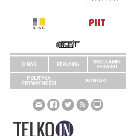
REGULAMIN
O NAS
REKLAMA
SERWISU
POLITYKA
KONTAKT
PRYWATNOŚCI