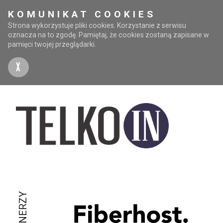
KOMUNIKAT COOKIES
Strona wykorzystuje pliki cookies. Korzystanie z serwisu
oznacza na to zgodę. Pamiętaj, że cookies zostaną zapisane w
pamięci twojej przeglądarki.
X
PARTNERZY